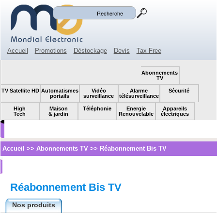
Mon panier
Mon compte
(0)
Accueil
Promotions
Déstockage
Devis
Tax Free
Espace revendeur
Contact
SOLDES!
Abonnements
TV
TV Satellite HD
Automatismes
Vidéo
Alarme
Sécurité
portails
surveillance
télésurveillance
High
Maison
Téléphonie
Energie
Appareils
Tech
& jardin
Renouvelable
électriques
Accueil
>>
Abonnements TV
>>
Réabonnement Bis TV
Réabonnement Bis TV
Nos produits