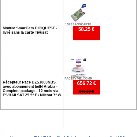
1579SANSCARTE
Module SmarCam DIGIQUEST -
58.25 €
livré sans la carte Tivùsat
PACETYPE1COMP
Récepteur Pace DZS3000NBS
656.72 €
avec abonnement beIN Arabia -
Complete package - 12 mois via
673.09 €
ES’HAILSAT 25.5° E / Nilesat 7° W