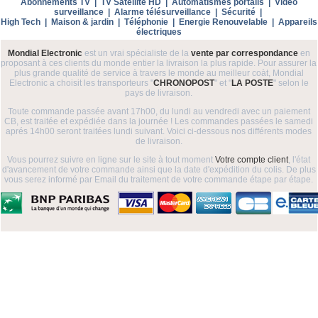
Abonnements TV
|
TV Satellite HD
|
Automatismes portails
|
Vidéo
surveillance
|
Alarme télésurveillance
|
Sécurité
|
High Tech
|
Maison & jardin
|
Téléphonie
|
Energie Renouvelable
|
Appareils
électriques
Mondial Electronic
est un vrai spécialiste de la
vente par correspondance
en
proposant à ces clients du monde entier la livraison la plus rapide. Pour assurer la
plus grande qualité de service à travers le monde au meilleur coàt, Mondial
Electronic a choisit les transporteurs "
CHRONOPOST
" et "
LA POSTE
" selon le
pays de livraison.
Toute commande passée avant 17h00, du lundi au vendredi avec un paiement
CB, est traitée et expédiée dans la journée ! Les commandes passées le samedi
aprés 14h00 seront traitées lundi suivant. Voici ci-dessous nos différents modes
de livraison.
Vous pourrez suivre en ligne sur le site à tout moment
Votre compte client
, l'état
d'avancement de votre commande ainsi que la date d'expédition du colis. De plus
vous serez informé par Email du traitement de votre commande étape par étape.