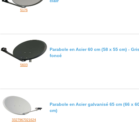
clair
5176
Parabole en Acier 60 cm (58 x 55 cm) - Gri
foncé
5603
Parabole en Acier galvanisé 65 cm (66 x 6
cm)
3327967021624