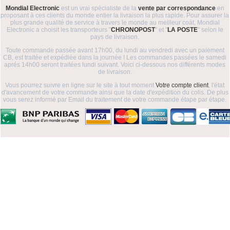
Mondial Electronic
est un vrai spécialiste de la
vente par correspondance
en
proposant à ces clients du monde entier la livraison la plus rapide. Pour assurer la
plus grande qualité de service à travers le monde au meilleur coàt, Mondial
Electronic a choisit les transporteurs "
CHRONOPOST
" et "
LA POSTE
" selon le
pays de livraison.
Toute commande passée avant 17h00, du lundi au vendredi avec un paiement
CB, est traitée et expédiée dans la journée ! Les commandes passées le samedi
aprés 14h00 seront traitées lundi suivant. Voici ci-dessous nos différents modes
de livraison.
Vous pourrez suivre en ligne sur le site à tout moment
Votre compte client
, l'état
d'avancement de votre commande ainsi que la date d'expédition du colis. De plus
vous serez informé par Email du traitement de votre commande étape par étape.