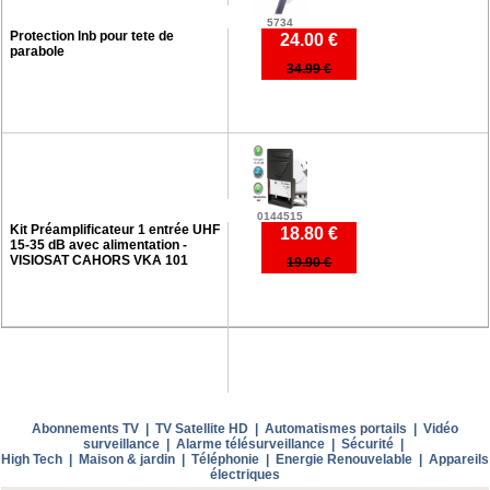
5734
Protection lnb pour tete de
24.00 €
parabole
34.99 €
0144515
Kit Préamplificateur 1 entrée UHF
18.80 €
15-35 dB avec alimentation -
VISIOSAT CAHORS VKA 101
19.90 €
Abonnements TV
|
TV Satellite HD
|
Automatismes portails
|
Vidéo
surveillance
|
Alarme télésurveillance
|
Sécurité
|
High Tech
|
Maison & jardin
|
Téléphonie
|
Energie Renouvelable
|
Appareils
électriques