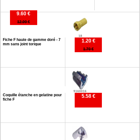
9.60 €
12.00 €
18
Fiche F haute de gamme doré - 7
1.20 €
mm sans joint torique
1.70 €
9160016
Coquille étanche en gelatine pour
5.58 €
fiche F