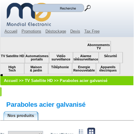
Mon panier
Mon compte
(0)
Accueil
Promotions
Déstockage
Devis
Tax Free
Espace revendeur
Contact
SOLDES!
Abonnements
TV
TV Satellite HD
Automatismes
Vidéo
Alarme
Sécurité
portails
surveillance
télésurveillance
High
Maison
Téléphonie
Energie
Appareils
Tech
& jardin
Renouvelable
électriques
Accueil
>>
TV Satellite HD
>>
Paraboles acier galvanisé
Paraboles acier galvanisé
Nos produits