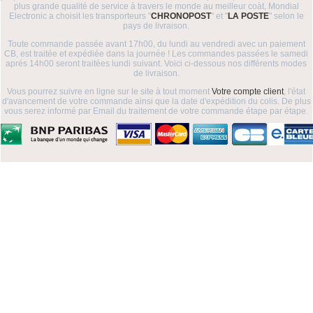
plus grande qualité de service à travers le monde au meilleur coàt, Mondial
Electronic a choisit les transporteurs "
CHRONOPOST
" et "
LA POSTE
" selon le
pays de livraison.
Toute commande passée avant 17h00, du lundi au vendredi avec un paiement
CB, est traitée et expédiée dans la journée ! Les commandes passées le samedi
aprés 14h00 seront traitées lundi suivant. Voici ci-dessous nos différents modes
de livraison.
Vous pourrez suivre en ligne sur le site à tout moment
Votre compte client
, l'état
d'avancement de votre commande ainsi que la date d'expédition du colis. De plus
vous serez informé par Email du traitement de votre commande étape par étape.