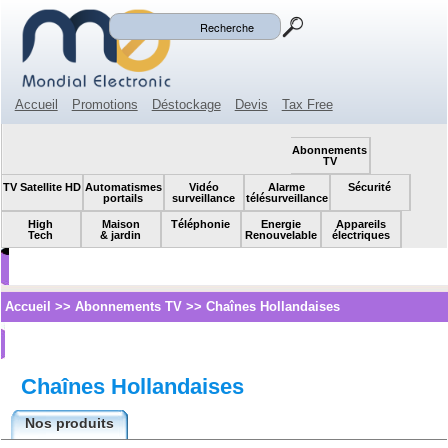
Mon panier
Mon compte
(0)
Accueil
Promotions
Déstockage
Devis
Tax Free
Espace revendeur
Contact
SOLDES!
Abonnements
TV
TV Satellite HD
Automatismes
Vidéo
Alarme
Sécurité
portails
surveillance
télésurveillance
High
Maison
Téléphonie
Energie
Appareils
Tech
& jardin
Renouvelable
électriques
Accueil
>>
Abonnements TV
>>
Chaînes Hollandaises
Chaînes Hollandaises
Nos produits