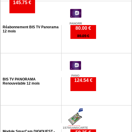
145.75 €
PANORR
Réabonnement BIS TV Panorama
80.00 €
12 mois
89.09 €
PANO
BIS TV PANORAMA
124.54 €
Renouvelable 12 mois
1579SANSCARTE
Module SmarCam DIGIQUEST -