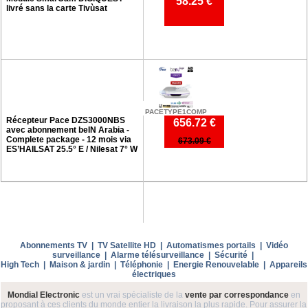
58.25 €
livré sans la carte Tivùsat
PACETYPE1COMP
Récepteur Pace DZS3000NBS
656.72 €
avec abonnement beIN Arabia -
Complete package - 12 mois via
673.09 €
ES’HAILSAT 25.5° E / Nilesat 7° W
Abonnements TV
|
TV Satellite HD
|
Automatismes portails
|
Vidéo
surveillance
|
Alarme télésurveillance
|
Sécurité
|
High Tech
|
Maison & jardin
|
Téléphonie
|
Energie Renouvelable
|
Appareils
électriques
Mondial Electronic
est un vrai spécialiste de la
vente par correspondance
en
proposant à ces clients du monde entier la livraison la plus rapide. Pour assurer la