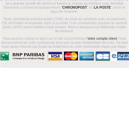
plus grande qualité de service à travers le monde au meilleur coàt, Mondial
Electronic a choisit les transporteurs "
CHRONOPOST
" et "
LA POSTE
" selon le
pays de livraison.
Toute commande passée avant 17h00, du lundi au vendredi avec un paiement
CB, est traitée et expédiée dans la journée ! Les commandes passées le samedi
aprés 14h00 seront traitées lundi suivant. Voici ci-dessous nos différents modes
de livraison.
Vous pourrez suivre en ligne sur le site à tout moment
Votre compte client
, l'état
d'avancement de votre commande ainsi que la date d'expédition du colis. De plus
vous serez informé par Email du traitement de votre commande étape par étape.