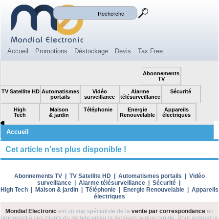
Mon panier
Mon compte
(0)
Accueil
Promotions
Déstockage
Devis
Tax Free
Espace revendeur
Contact
SOLDES!
Abonnements
TV
TV Satellite HD
Automatismes
Vidéo
Alarme
Sécurité
portails
surveillance
télésurveillance
High
Maison
Téléphonie
Energie
Appareils
Tech
& jardin
Renouvelable
électriques
Accueil
Cet article n'est plus disponible !
Abonnements TV
|
TV Satellite HD
|
Automatismes portails
|
Vidéo
surveillance
|
Alarme télésurveillance
|
Sécurité
|
High Tech
|
Maison & jardin
|
Téléphonie
|
Energie Renouvelable
|
Appareils
électriques
Mondial Electronic
est un vrai spécialiste de la
vente par correspondance
en
proposant à ces clients du monde entier la livraison la plus rapide. Pour assurer la