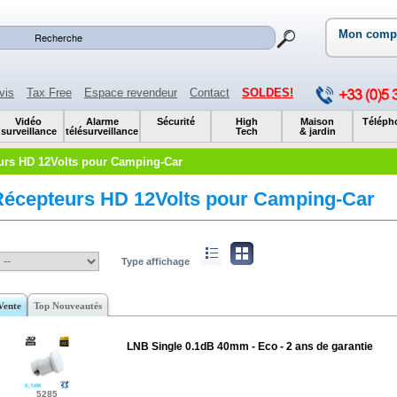
Mon comp
vis
Tax Free
Espace revendeur
Contact
SOLDES!
Vidéo
Alarme
Sécurité
High
Maison
Téléph
surveillance
télésurveillance
Tech
& jardin
urs HD 12Volts pour Camping-Car
Récepteurs HD 12Volts pour Camping-Car
Type affichage
Vente
Top Nouveautés
LNB Single 0.1dB 40mm - Eco - 2 ans de garantie
5285