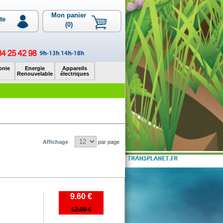
Mon panier
te
(0)
onie
Energie
Appareils
Renouvelable
électriques
Affichage
par page
9.60 €
12.00 €