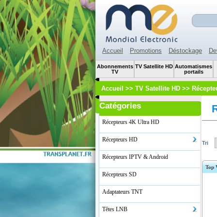
Accueil
Promotions
Déstockage
De
Abonnements
TV Satellite HD
Automatismes
TV
portails
Accueil
>>
TV Satellite HD
>>
Récepte
Catégories
Récepteurs 4K Ultra HD
Récepteurs HD
Tri
Récepteurs IPTV & Android
Top 
Récepteurs SD
Adaptateurs TNT
Têtes LNB