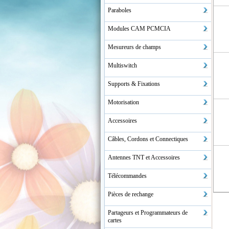
Paraboles
Modules CAM PCMCIA
Mesureurs de champs
Multiswitch
Supports & Fixations
Motorisation
Accessoires
Câbles, Cordons et Connectiques
Antennes TNT et Accessoires
Télécommandes
Pièces de rechange
Partageurs et Programmateurs de
cartes