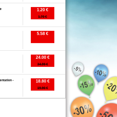
ue
1.20 €
1.70 €
5.58 €
24.00 €
34.99 €
entation -
18.80 €
19.90 €