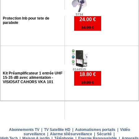
5734
Protection lnb pour tete de
24.00 €
parabole
34.99 €
0144515
Kit Préamplificateur 1 entrée UHF
18.80 €
15-35 dB avec alimentation -
VISIOSAT CAHORS VKA 101
19.90 €
Abonnements TV
|
TV Satellite HD
|
Automatismes portails
|
Vidéo
surveillance
|
Alarme télésurveillance
|
Sécurité
|
High Tech
|
Maison & jardin
|
Téléphonie
|
Energie Renouvelable
|
Appareils