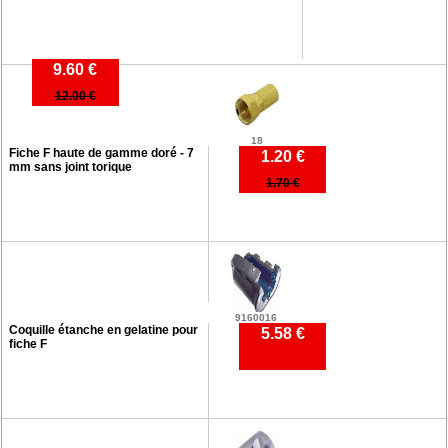
9.60 €
12.00 €
18
Fiche F haute de gamme doré - 7
1.20 €
mm sans joint torique
1.70 €
9160016
Coquille étanche en gelatine pour
5.58 €
fiche F