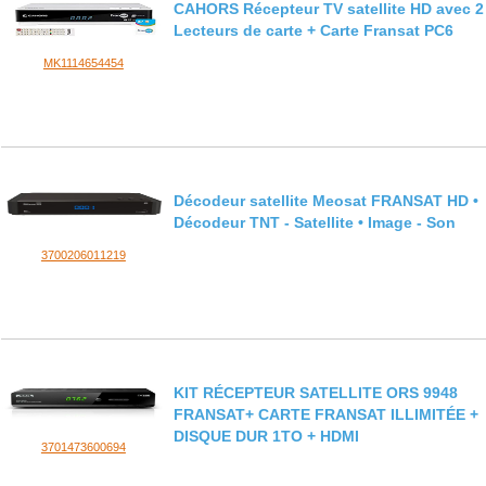
CAHORS Récepteur TV satellite HD avec 2
Lecteurs de carte + Carte Fransat PC6
MK1114654454
Décodeur satellite Meosat FRANSAT HD •
Décodeur TNT - Satellite • Image - Son
3700206011219
KIT RÉCEPTEUR SATELLITE ORS 9948
FRANSAT+ CARTE FRANSAT ILLIMITÉE +
DISQUE DUR 1TO + HDMI
3701473600694