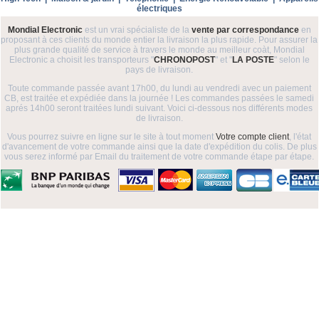
électriques
Mondial Electronic
est un vrai spécialiste de la
vente par correspondance
en
proposant à ces clients du monde entier la livraison la plus rapide. Pour assurer la
plus grande qualité de service à travers le monde au meilleur coàt, Mondial
Electronic a choisit les transporteurs "
CHRONOPOST
" et "
LA POSTE
" selon le
pays de livraison.
Toute commande passée avant 17h00, du lundi au vendredi avec un paiement
CB, est traitée et expédiée dans la journée ! Les commandes passées le samedi
aprés 14h00 seront traitées lundi suivant. Voici ci-dessous nos différents modes
de livraison.
Vous pourrez suivre en ligne sur le site à tout moment
Votre compte client
, l'état
d'avancement de votre commande ainsi que la date d'expédition du colis. De plus
vous serez informé par Email du traitement de votre commande étape par étape.