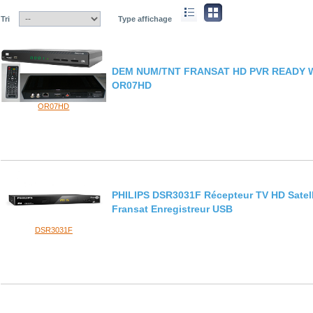
Tri
Type affichage
DEM NUM/TNT FRANSAT HD PVR READY W
OR07HD
OR07HD
PHILIPS DSR3031F Récepteur TV HD Satell
Fransat Enregistreur USB
DSR3031F