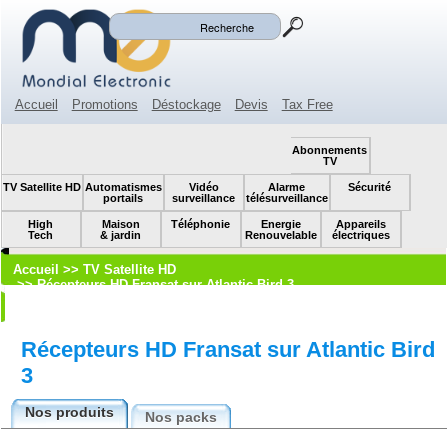
Mon panier
Mon compte
(0)
Accueil
Promotions
Déstockage
Devis
Tax Free
Espace revendeur
Contact
SOLDES!
Abonnements
TV
TV Satellite HD
Automatismes
Vidéo
Alarme
Sécurité
portails
surveillance
télésurveillance
High
Maison
Téléphonie
Energie
Appareils
Tech
& jardin
Renouvelable
électriques
Accueil
>>
TV Satellite HD
>>
Récepteurs HD Fransat sur Atlantic Bird 3
Récepteurs HD Fransat sur Atlantic Bird
3
Nos produits
Nos packs