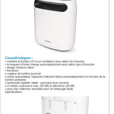
Caractéristiques :
•
combine la lumière UV et un ventilateur pour attirer les insectes
•
la longueur d'onde change automatiquement pour attirer plus d'insectes
•
design moderne blanc
•
fonctions:
o
capteur de lumière jour/nuit
o
mode automatique: l'appareil s'allume/s'éteint automatiquement en fonction de la
lumière ambiante
o
luminosité réglable: faible - puissant (avec bouton)
o
2 modes: puissance max. (50 dB) & silencieux (26 dB)
•
avec bac collecteur amovible pour un nettoyage facile
Spécifications