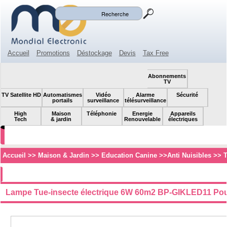
Mon panier
Mon compte
(0)
Accueil
Promotions
Déstockage
Devis
Tax Free
Espace revendeur
Contact
SOLDES!
Abonnements
TV
TV Satellite HD
Automatismes
Vidéo
Alarme
Sécurité
portails
surveillance
télésurveillance
High
Maison
Téléphonie
Energie
Appareils
Tech
& jardin
Renouvelable
électriques
Accueil
>>
Maison & Jardin
>>
Education Canine
>>
Anti Nuisibles
>>
T
Lampe Tue-insecte électrique 6W 60m2 BP-GIKLED11 Pour