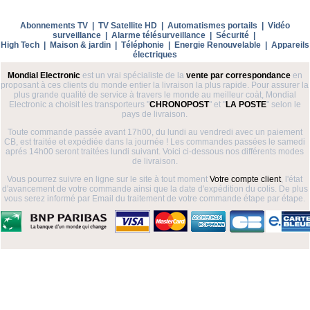
Abonnements TV
|
TV Satellite HD
|
Automatismes portails
|
Vidéo
surveillance
|
Alarme télésurveillance
|
Sécurité
|
High Tech
|
Maison & jardin
|
Téléphonie
|
Energie Renouvelable
|
Appareils
électriques
Mondial Electronic
est un vrai spécialiste de la
vente par correspondance
en
proposant à ces clients du monde entier la livraison la plus rapide. Pour assurer la
plus grande qualité de service à travers le monde au meilleur coàt, Mondial
Electronic a choisit les transporteurs "
CHRONOPOST
" et "
LA POSTE
" selon le
pays de livraison.
Toute commande passée avant 17h00, du lundi au vendredi avec un paiement
CB, est traitée et expédiée dans la journée ! Les commandes passées le samedi
aprés 14h00 seront traitées lundi suivant. Voici ci-dessous nos différents modes
de livraison.
Vous pourrez suivre en ligne sur le site à tout moment
Votre compte client
, l'état
d'avancement de votre commande ainsi que la date d'expédition du colis. De plus
vous serez informé par Email du traitement de votre commande étape par étape.