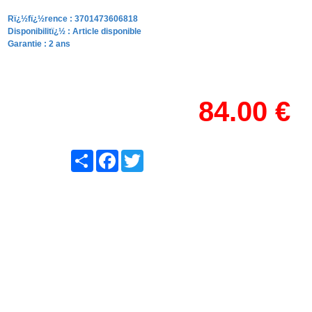
Rï¿½fï¿½rence :
3701473606818
Disponibilitï¿½ :
Article disponible
Garantie : 2 ans
84.00 €
Share
Facebook
Twitter